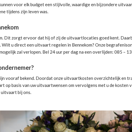
 kunnen voor elk budget een stijlvolle, waardige en bijzondere uitva
ne tijdens zijn leven was.
ennekom
it zorgt ervoor dat hij of zij de uitvaartlocaties goed kent. Daar
 Wilt u direct een
uitvaart regelen
in Bennekom? Onze begrafenisonde
mogelijk zal verlopen. Bel 24 uur per dag na een overlijden: 085 – 1
isondernemer?
jn vooraf bekend. Doordat onze uitvaartkosten overzichtelijk en tra
art
op basis van uw uitvaartwensen om vervolgens met u de kosten vo
 uitvaart
bij ons.