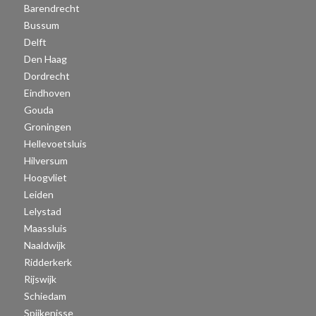
Barendrecht
Bussum
Delft
Den Haag
Dordrecht
Eindhoven
Gouda
Groningen
Hellevoetsluis
Hilversum
Hoogvliet
Leiden
Lelystad
Maassluis
Naaldwijk
Ridderkerk
Rijswijk
Schiedam
Spijkenisse