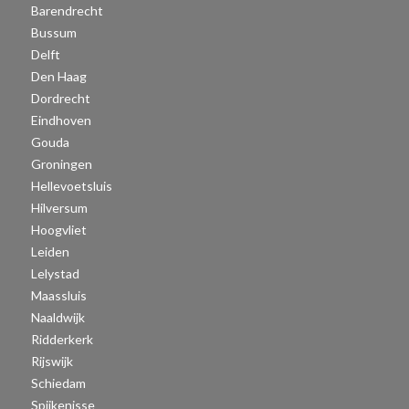
Barendrecht
Bussum
Delft
Den Haag
Dordrecht
Eindhoven
Gouda
Groningen
Hellevoetsluis
Hilversum
Hoogvliet
Leiden
Lelystad
Maassluis
Naaldwijk
Ridderkerk
Rijswijk
Schiedam
Spijkenisse