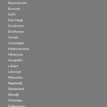
Barendrecht
Bussum
Delft
Den Haag
Dordrecht
Eindhoven
Gouda
Groningen
Hellevoetsluis
Hilversum
Hoogvliet
Leiden
Lelystad
Maassluis
Naaldwijk
Ridderkerk
Rijswijk
Schiedam
Spijkenisse