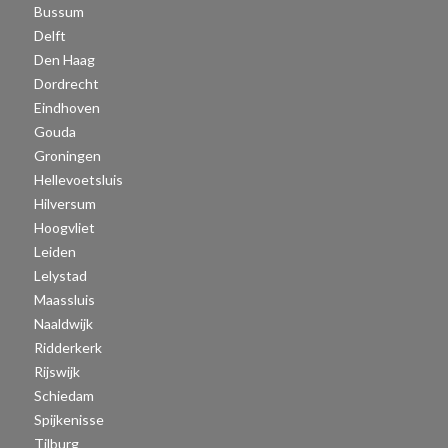
Bussum
Delft
Den Haag
Dordrecht
Eindhoven
Gouda
Groningen
Hellevoetsluis
Hilversum
Hoogvliet
Leiden
Lelystad
Maassluis
Naaldwijk
Ridderkerk
Rijswijk
Schiedam
Spijkenisse
Tilburg