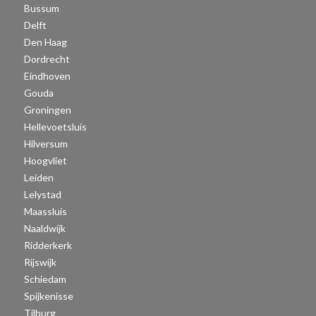
Bussum
Delft
Den Haag
Dordrecht
Eindhoven
Gouda
Groningen
Hellevoetsluis
Hilversum
Hoogvliet
Leiden
Lelystad
Maassluis
Naaldwijk
Ridderkerk
Rijswijk
Schiedam
Spijkenisse
Tilburg