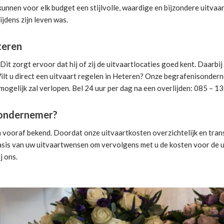
 kunnen voor elk budget een stijlvolle, waardige en bijzondere uitvaa
ijdens zijn leven was.
teren
t zorgt ervoor dat hij of zij de uitvaartlocaties goed kent. Daarbi
lt u direct een
uitvaart regelen
in Heteren? Onze begrafenisondernem
mogelijk zal verlopen. Bel 24 uur per dag na een overlijden: 085 – 1
isondernemer?
 vooraf bekend. Doordat onze uitvaartkosten overzichtelijk en trans
sis van uw uitvaartwensen om vervolgens met u de kosten voor de ui
j ons.