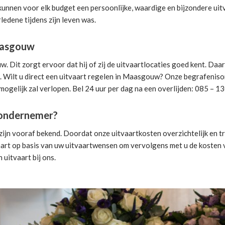
 kunnen voor elk budget een persoonlijke, waardige en bijzondere ui
ledene tijdens zijn leven was.
aasgouw
it zorgt ervoor dat hij of zij de uitvaartlocaties goed kent. Daa
 Wilt u direct een
uitvaart regelen
in Maasgouw? Onze begrafenisonde
mogelijk zal verlopen. Bel 24 uur per dag na een overlijden: 085 – 1
isondernemer?
jn vooraf bekend. Doordat onze uitvaartkosten overzichtelijk en tra
aart
op basis van uw uitvaartwensen om vervolgens met u de kosten vo
n uitvaart
bij ons.