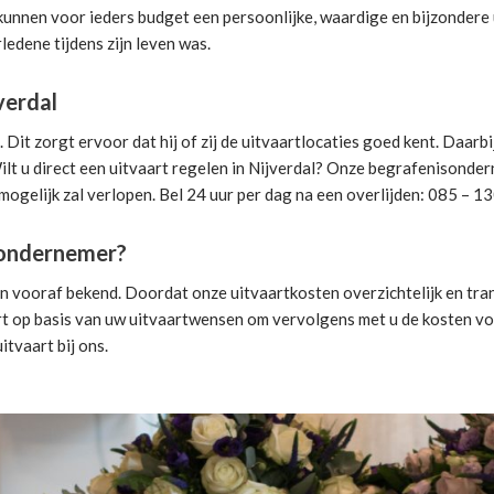
 kunnen voor ieders budget een persoonlijke, waardige en bijzondere 
ledene tijdens zijn leven was.
verdal
it zorgt ervoor dat hij of zij de uitvaartlocaties goed kent. Daarb
lt u direct een
uitvaart regelen
in Nijverdal? Onze begrafenisonderne
mogelijk zal verlopen. Bel 24 uur per dag na een overlijden: 085 – 1
isondernemer?
jn vooraf bekend. Doordat onze uitvaartkosten overzichtelijk en tran
rt
op basis van uw uitvaartwensen om vervolgens met u de kosten voo
uitvaart
bij ons.