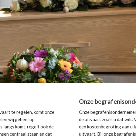
Onze begrafenisonde
aart te regelen, komt onze
Onze begrafenisondernemer i
elen wij geheel op
de uitvaart zoals u dat wilt
s langs komt, regelt ook de
een kostenbegroting aan u la
nsen centraal staan en dat
uitvaart. Bij onze begrafeni