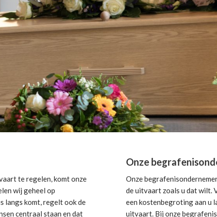
Onze begrafenisonde
aart te regelen, komt onze
Onze begrafenisondernemer i
elen wij geheel op
de uitvaart zoals u dat wilt
s langs komt, regelt ook de
een kostenbegroting aan u la
nsen centraal staan en dat
uitvaart. Bij onze begrafeni