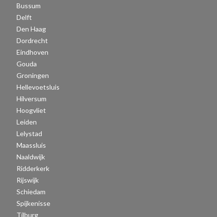
Bussum
Delft
Den Haag
Dordrecht
Eindhoven
Gouda
Groningen
Hellevoetsluis
Hilversum
Hoogvliet
Leiden
Lelystad
Maassluis
Naaldwijk
Ridderkerk
Rijswijk
Schiedam
Spijkenisse
Tilburg